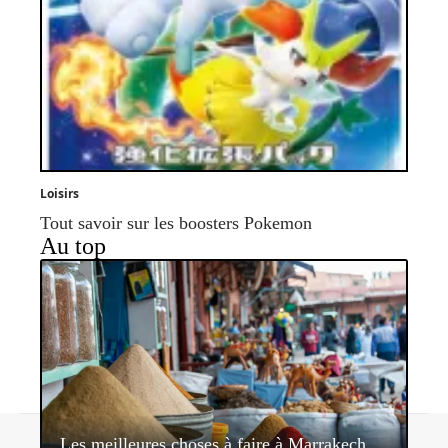
Loisirs
Tout savoir sur les boosters Pokemon
Au top
Contact
Mentions légales
Sitemap
Les meilleures choses à faire à Marrakech