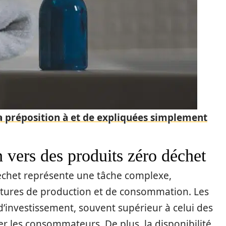
la préposition à et de expliquées simplement
on vers des produits zéro déchet
déchet représente une tâche complexe,
uctures de production et de consommation. Les
l d’investissement, souvent supérieur à celui des
er les consommateurs. De plus, la disponibilité