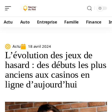
Actu
Auto
Entreprise
Famille
Finance
I
18 avril 2024
Actu
L’évolution des jeux de
hasard : des débuts les plus
anciens aux casinos en
ligne d’aujourd’hui