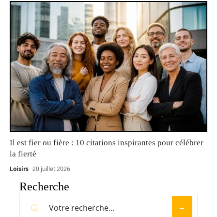
Il est fier ou fière : 10 citations inspirantes pour célébrer
la fierté
Loisirs
20 juillet 2026
Recherche