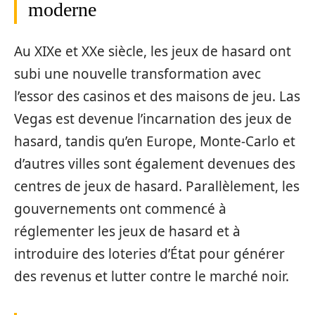
moderne
Au XIXe et XXe siècle, les jeux de hasard ont
subi une nouvelle transformation avec
l’essor des casinos et des maisons de jeu. Las
Vegas est devenue l’incarnation des jeux de
hasard, tandis qu’en Europe, Monte-Carlo et
d’autres villes sont également devenues des
centres de jeux de hasard. Parallèlement, les
gouvernements ont commencé à
réglementer les jeux de hasard et à
introduire des loteries d’État pour générer
des revenus et lutter contre le marché noir.