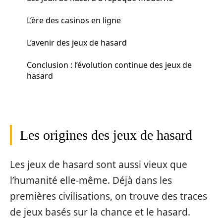
L’ère des casinos en ligne
L’avenir des jeux de hasard
Conclusion : l’évolution continue des jeux de
hasard
Les origines des jeux de hasard
Les jeux de hasard sont aussi vieux que
l’humanité elle-même. Déjà dans les
premières civilisations, on trouve des traces
de jeux basés sur la chance et le hasard.