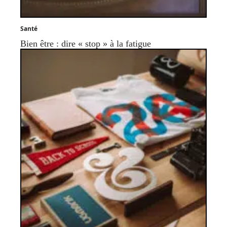
Santé
Bien être : dire « stop » à la fatigue