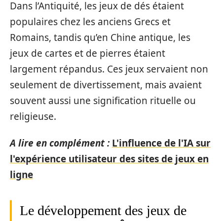
Dans l’Antiquité, les jeux de dés étaient
populaires chez les anciens Grecs et
Romains, tandis qu’en Chine antique, les
jeux de cartes et de pierres étaient
largement répandus. Ces jeux servaient non
seulement de divertissement, mais avaient
souvent aussi une signification rituelle ou
religieuse.
A lire en complément :
L'influence de l'IA sur
l'expérience utilisateur des sites de jeux en
ligne
Le développement des jeux de