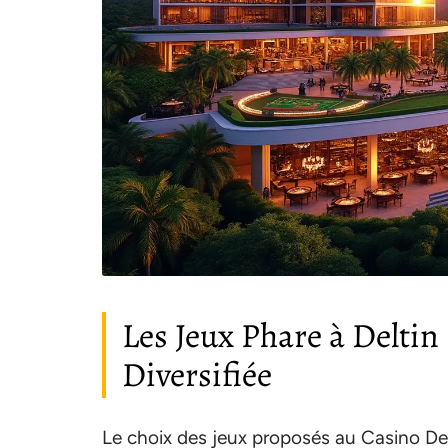
Les Jeux Phare à Deltin 
Diversifiée
Le choix des jeux proposés au Casino Del