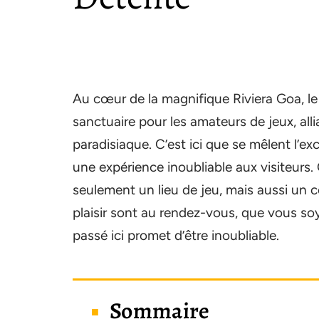
Au cœur de la magnifique Riviera Goa, le
sanctuaire pour les amateurs de jeux, all
paradisiaque. C’est ici que se mêlent l’ex
une expérience inoubliable aux visiteurs.
seulement un lieu de jeu, mais aussi un coi
plaisir sont au rendez-vous, que vous so
passé ici promet d’être inoubliable.
Sommaire