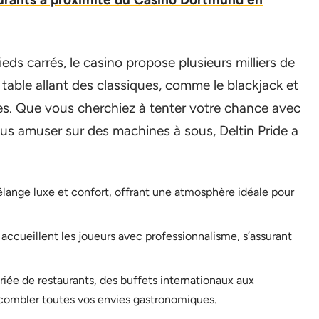
ds carrés, le casino propose plusieurs milliers de
able allant des classiques, comme le blackjack et
es. Que vous cherchiez à tenter votre chance avec
us amuser sur des machines à sous, Deltin Pride a
ange luxe et confort, offrant une atmosphère idéale pour
accueillent les joueurs avec professionnalisme, s’assurant
ée de restaurants, des buffets internationaux aux
de combler toutes vos envies gastronomiques.