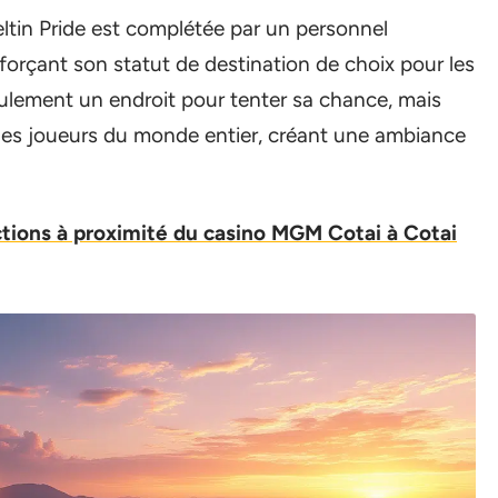
ltin Pride est complétée par un personnel
nforçant son statut de destination de choix pour les
ulement un endroit pour tenter sa chance, mais
r les joueurs du monde entier, créant une ambiance
ctions à proximité du casino MGM Cotai à Cotai