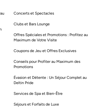
yau
Concerts et Spectacles
Clubs et Bars Lounge
n
Offres Spéciales et Promotions : Profitez au
Maximum de Votre Visite
Coupons de Jeu et Offres Exclusives
Conseils pour Profiter au Maximum des
Promotions
Évasion et Détente : Un Séjour Complet au
Deltin Pride
Services de Spa et Bien-Être
Séjours et Forfaits de Luxe