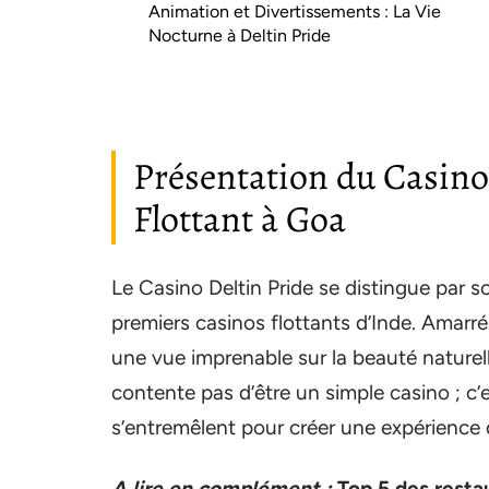
Animation et Divertissements : La Vie
Nocturne à Deltin Pride
Présentation du Casino 
Flottant à Goa
Le Casino Deltin Pride se distingue par 
premiers casinos flottants d’Inde. Amarré 
une vue imprenable sur la beauté naturel
contente pas d’être un simple casino ; c’e
s’entremêlent pour créer une expérience 
A lire en complément :
Top 5 des resta