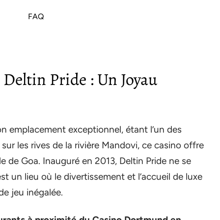
FAQ
Deltin Pride : Un Joyau
son emplacement exceptionnel, étant l’un des
sur les rives de la rivière Mandovi, ce casino offre
le de Goa. Inauguré en 2013, Deltin Pride ne se
st un lieu où le divertissement et l’accueil de luxe
de jeu inégalée.
urants à proximité du Casino Dortmund en