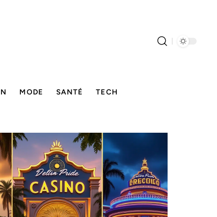
ON
MODE
SANTÉ
TECH