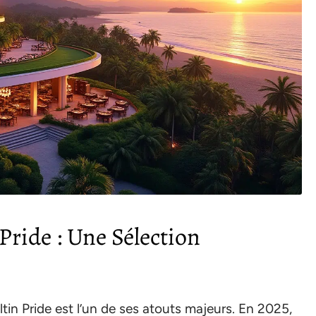
Pride : Une Sélection
tin Pride est l’un de ses atouts majeurs. En 2025,