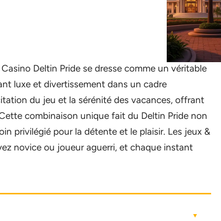
 Casino Deltin Pride se dresse comme un véritable
iant luxe et divertissement dans un cadre
citation du jeu et la sérénité des vacances, offrant
 Cette combinaison unique fait du Deltin Pride non
n privilégié pour la détente et le plaisir. Les jeux &
yez novice ou joueur aguerri, et chaque instant