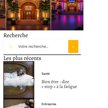
Recherche
Les plus récents
Santé
Bien être : dire
« stop » à la fatigue
Entreprise