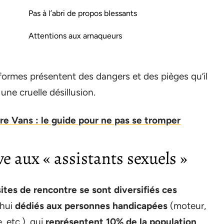
Pas à l’abri de propos blessants
Attentions aux arnaqueurs
teformes présentent des dangers et des pièges qu’il
une cruelle désillusion.
re Vans : le guide pour ne pas se tromper
e aux « assistants sexuels »
ites de rencontre se sont diversifiés ces
’hui
dédiés aux personnes handicapées
(moteur,
, etc.), qui
représentent 10% de la population