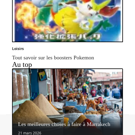
Loisirs
Tout savoir sur les boosters Pokemon
Au top
Contact
Mentions légales
Sitemap
Les meilleures choses à faire à Marrakech
© 2026 | nectardunet.com
21 mars 2026