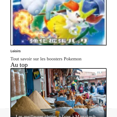
Loisirs
Tout savoir sur les boosters Pokemon
Au top
Contact
Mentions légales
Sitemap
Les meilleures choses à faire à Marrakech