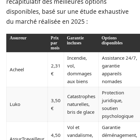
récapitulatif des meilleures options
disponibles, basé sur une étude exhaustive
du marché réalisée en 2025 :
Assureur
Prix
Garantie
Options
par
incluses
disponibles
mois
Incendie,
Assistance 24/7,
2,31
vol,
garantie
Acheel
€
dommages
appareils
aux biens
nomades
Protection
Catastrophes
3,50
juridique,
Luko
naturelles,
€
soutien
bris de glace
psychologique
Vol et
Garantie
4,50
vandalisme,
déménagement,
AssurTravailleur