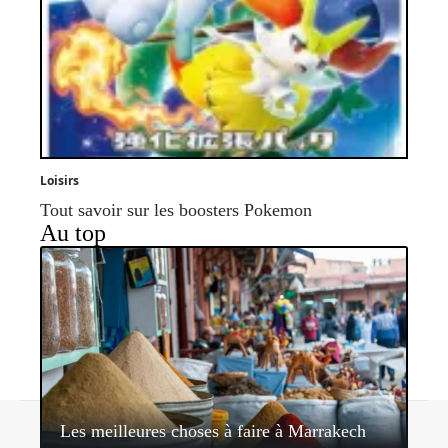
Loisirs
Tout savoir sur les boosters Pokemon
Au top
Contact
Mentions légales
Sitemap
Les meilleures choses à faire à Marrakech