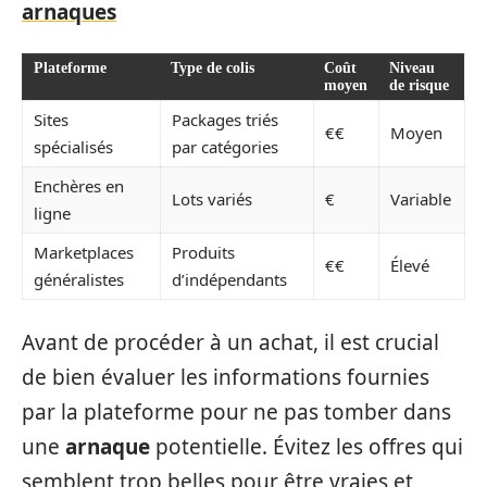
arnaques
Plateforme
Type de colis
Coût
Niveau
moyen
de risque
Sites
Packages triés
€€
Moyen
spécialisés
par catégories
Enchères en
Lots variés
€
Variable
ligne
Marketplaces
Produits
€€
Élevé
généralistes
d’indépendants
Avant de procéder à un achat, il est crucial
de bien évaluer les informations fournies
par la plateforme pour ne pas tomber dans
une
arnaque
potentielle. Évitez les offres qui
semblent trop belles pour être vraies et