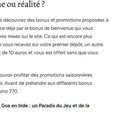
 ou réalité ?
us découvrez des bonus et promotions proposées à
ce déjà par le bonus de bienvenue qui vous
es mises sur le site. Ce qui est encore plus
e vous recevez sur votre premier dépôt, un autre
t de 10 euros et vous est offert sans que vous
ouvoir profiter des promotions saisonnières
rs. Avant de prétendre aux différents bonus
sino 770.
 Goa en Inde : un Paradis du Jeu et de la