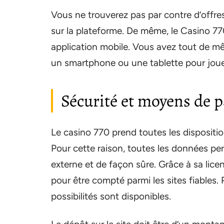
Vous ne trouverez pas par contre d’offre
sur la plateforme. De même, le Casino 77
application mobile. Vous avez tout de mê
un smartphone ou une tablette pour joue
Sécurité et moyens de 
Le casino 770 prend toutes les disposition
Pour cette raison, toutes les données pe
externe et de façon sûre. Grâce à sa lice
pour être compté parmi les sites fiables. 
possibilités sont disponibles.