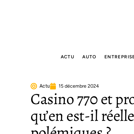
ACTU
AUTO
ENTREPRIS
Actu
15 décembre 2024
Casino 770 et pr
qu’en est-il réel
polémiques ?