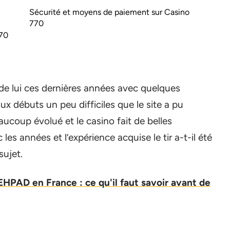
Sécurité et moyens de paiement sur Casino
770
770
de lui ces dernières années avec quelques
x débuts un peu difficiles que le site a pu
aucoup évolué et le casino fait de belles
es années et l’expérience acquise le tir a-t-il été
sujet.
 EHPAD en France : ce qu'il faut savoir avant de