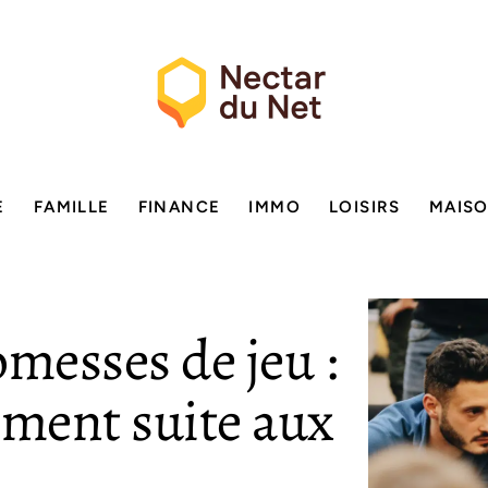
E
FAMILLE
FINANCE
IMMO
LOISIRS
MAIS
omesses de jeu :
lement suite aux