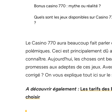
Bonus casino 770 : mythe ou réalité ?
Quels sont les jeux disponibles sur Casino 
?
Le Casino 770 aura beaucoup fait parler 
polémiques. Ceci est principalement dû au
connaître. Aujourd’hui, les choses ont be
promesses aux adeptes de ces jeux. Avec l
corrigé ? On vous explique tout ici sur le 
A découvrir également :
Les tarifs des
choisir