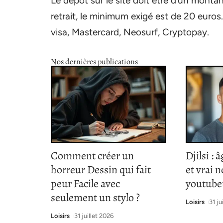
Le dépôt sur le site doit être d’un monta
retrait, le minimum exigé est de 20 euros
visa, Mastercard, Neosurf, Cryptopay.
Nos dernières publications
Comment créer un
Djilsi : â
horreur Dessin qui fait
et vrai 
peur Facile avec
youtube
seulement un stylo ?
Loisirs
31 ju
Loisirs
31 juillet 2026