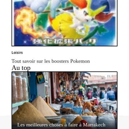
Loisirs
Tout savoir sur les boosters Pokemon
Au top
Contact
Mentions légales
Sitemap
Les meilleures choses à faire à Marrakech