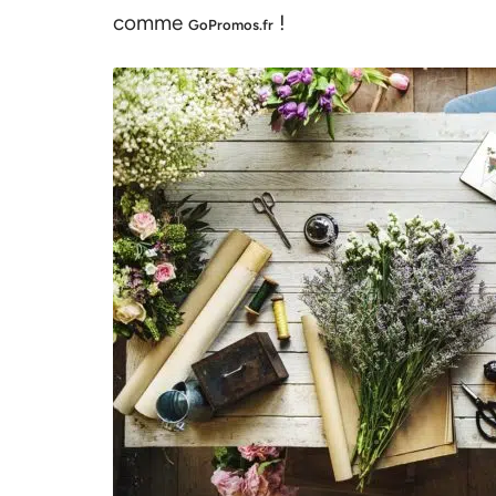
comme
!
GoPromos.fr