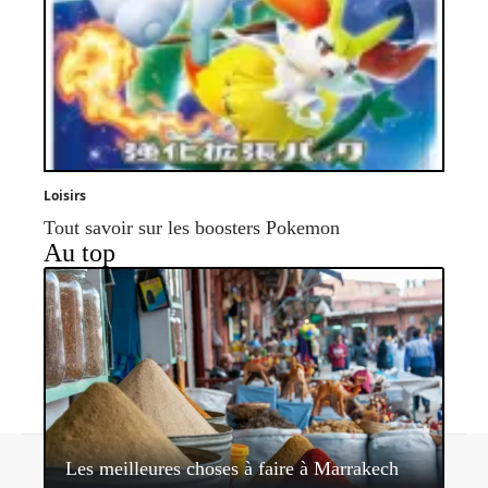
Loisirs
Tout savoir sur les boosters Pokemon
Au top
Contact
Mentions légales
Sitemap
Les meilleures choses à faire à Marrakech