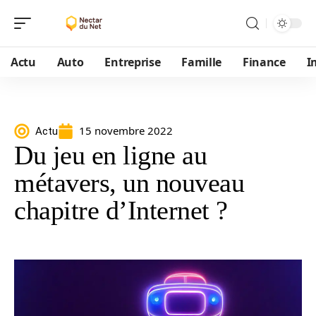
Actu
Auto
Entreprise
Famille
Finance
I
15 novembre 2022
Actu
Du jeu en ligne au
métavers, un nouveau
chapitre d’Internet ?