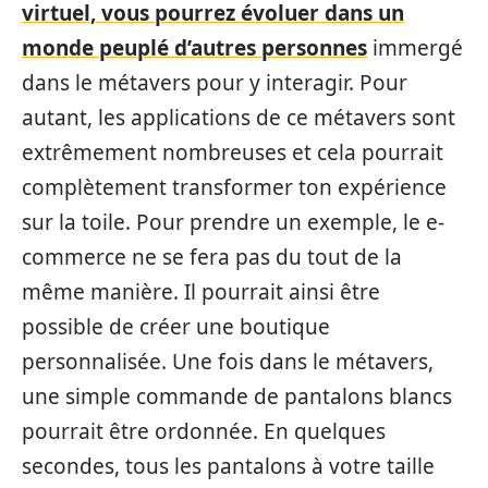
virtuel, vous pourrez évoluer dans un
monde peuplé d’autres personnes
immergé
dans le métavers pour y interagir. Pour
autant, les applications de ce métavers sont
extrêmement nombreuses et cela pourrait
complètement transformer ton expérience
sur la toile. Pour prendre un exemple, le e-
commerce ne se fera pas du tout de la
même manière. Il pourrait ainsi être
possible de créer une boutique
personnalisée. Une fois dans le métavers,
une simple commande de pantalons blancs
pourrait être ordonnée. En quelques
secondes, tous les pantalons à votre taille