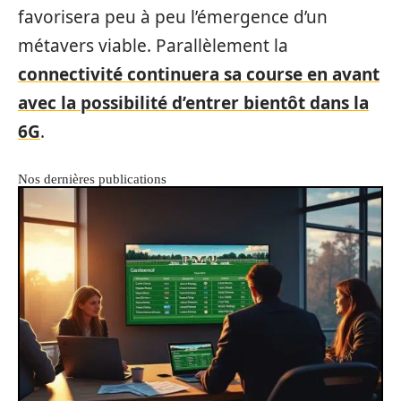
favorisera peu à peu l’émergence d’un
métavers viable. Parallèlement la
connectivité continuera sa course en avant
avec la possibilité d’entrer bientôt dans la
6G
.
Nos dernières publications