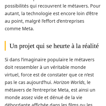
possibilités qui recouvrent le métavers. Pour
autant, la technologie est encore loin d’être
au point, malgré l’effort d’entreprises
comme Meta.
Un projet qui se heurte à la réalité
Si dans l’imaginaire populaire le métavers
doit ressembler à un véritable monde
virtuel, force est de constater que ce n’est
pas le cas aujourd’hui.
Horizon Worlds
, le
métavers de l’entreprise Meta, est ainsi un
monde assez vide et dénué de la vie
débordante affichée dans les films ou les