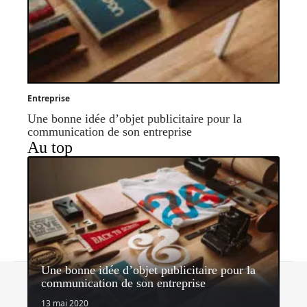
Entreprise
Une bonne idée d’objet publicitaire pour la
communication de son entreprise
Au top
Une bonne idée d’objet publicitaire pour la
Contact
Mentions légales
Sitemap
communication de son entreprise
© 2026 | nectardunet.com
13 mai 2020