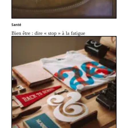
Santé
Bien être : dire « stop » à la fatigue