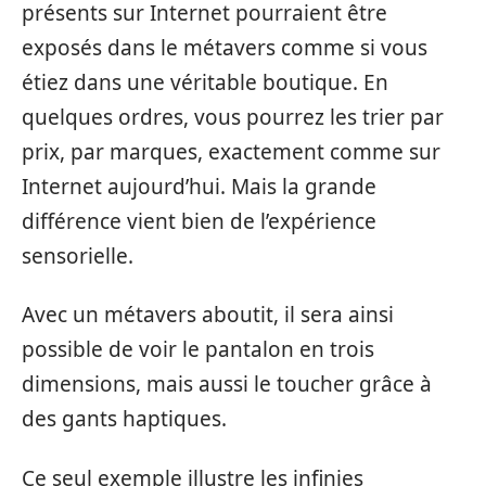
présents sur Internet pourraient être
exposés dans le métavers comme si vous
étiez dans une véritable boutique. En
quelques ordres, vous pourrez les trier par
prix, par marques, exactement comme sur
Internet aujourd’hui. Mais la grande
différence vient bien de l’expérience
sensorielle.
Avec un métavers aboutit, il sera ainsi
possible de voir le pantalon en trois
dimensions, mais aussi le toucher grâce à
des gants haptiques.
Ce seul exemple illustre les infinies