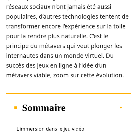
réseaux sociaux n’ont jamais été aussi
populaires, d’autres technologies tentent de
transformer encore l’expérience sur la toile
pour la rendre plus naturelle. C’est le
principe du métavers qui veut plonger les
internautes dans un monde virtuel. Du
succès des jeux en ligne à l’idée d’un
métavers viable, zoom sur cette évolution.
Sommaire
L’immersion dans le jeu vidéo