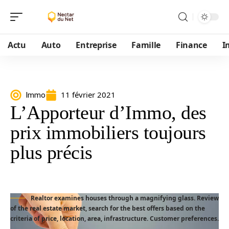
Actu
Auto
Entreprise
Famille
Finance
I
11 février 2021
Immo
L’Apporteur d’Immo, des
prix immobiliers toujours
plus précis
Realtor examines houses through a magnifying glass. Review
of the real estate market, search for the best offers based on the
criteria of price, location, area, infrastructure. Customer preferences.