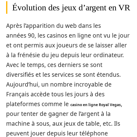
Évolution des jeux d’argent en VR
Après l’apparition du web dans les
années 90, les casinos en ligne ont vu le jour
et ont permis aux joueurs de se laisser aller
à la frénésie du jeu depuis leur ordinateur.
Avec le temps, ces derniers se sont
diversifiés et les services se sont étendus.
Aujourd’hui, un nombre incroyable de
Français accède tous les jours à des
plateformes comme le
,
casino en ligne Royal Vegas
pour tenter de gagner de l’argent à la
machine à sous, aux jeux de table, etc. Ils
peuvent jouer depuis leur téléphone