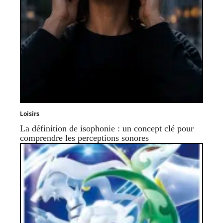
Loisirs
La définition de isophonie : un concept clé pour
comprendre les perceptions sonores