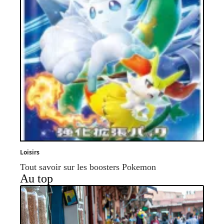
Loisirs
Tout savoir sur les boosters Pokemon
Au top