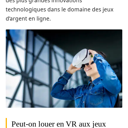
des plus grandes innovations
technologiques dans le domaine des jeux
d’argent en ligne.
Peut-on louer en VR aux jeux