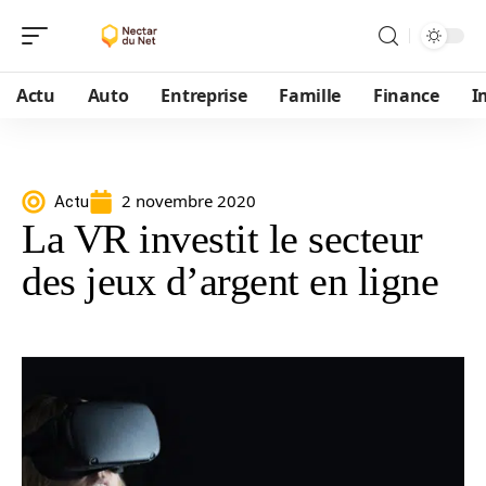
Actu
Auto
Entreprise
Famille
Finance
I
2 novembre 2020
Actu
La VR investit le secteur
des jeux d’argent en ligne