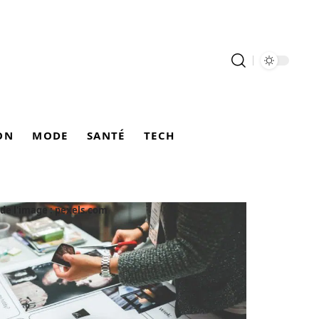
ON
MODE
SANTÉ
TECH
de l'image : pexels.com