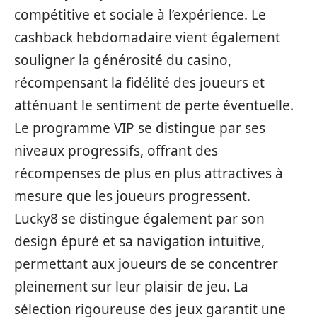
compétitive et sociale à l’expérience. Le
cashback hebdomadaire vient également
souligner la générosité du casino,
récompensant la fidélité des joueurs et
atténuant le sentiment de perte éventuelle.
Le programme VIP se distingue par ses
niveaux progressifs, offrant des
récompenses de plus en plus attractives à
mesure que les joueurs progressent.
Lucky8 se distingue également par son
design épuré et sa navigation intuitive,
permettant aux joueurs de se concentrer
pleinement sur leur plaisir de jeu. La
sélection rigoureuse des jeux garantit une