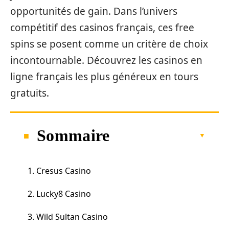
opportunités de gain. Dans l’univers
compétitif des casinos français, ces free
spins se posent comme un critère de choix
incontournable. Découvrez les casinos en
ligne français les plus généreux en tours
gratuits.
Sommaire
1. Cresus Casino
2. Lucky8 Casino
3. Wild Sultan Casino