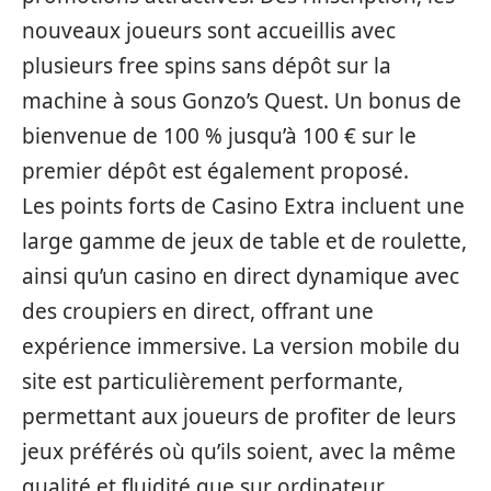
nouveaux joueurs sont accueillis avec
plusieurs free spins sans dépôt sur la
machine à sous Gonzo’s Quest. Un bonus de
bienvenue de 100 % jusqu’à 100 € sur le
premier dépôt est également proposé.
Les points forts de Casino Extra incluent une
large gamme de jeux de table et de roulette,
ainsi qu’un casino en direct dynamique avec
des croupiers en direct, offrant une
expérience immersive. La version mobile du
site est particulièrement performante,
permettant aux joueurs de profiter de leurs
jeux préférés où qu’ils soient, avec la même
qualité et fluidité que sur ordinateur.