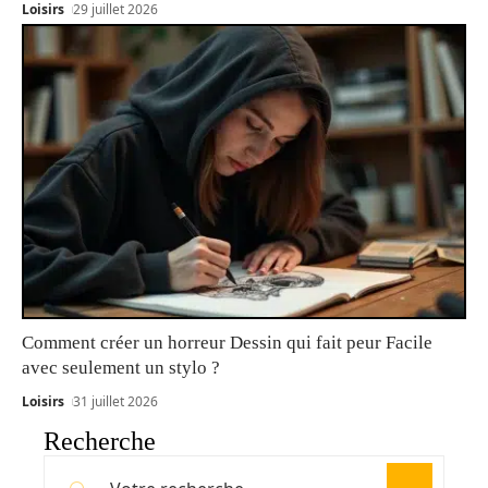
Loisirs
29 juillet 2026
Comment créer un horreur Dessin qui fait peur Facile
avec seulement un stylo ?
Loisirs
31 juillet 2026
Recherche