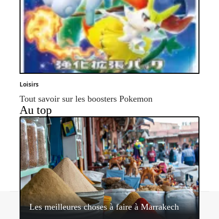
Loisirs
Tout savoir sur les boosters Pokemon
Au top
Contact
Mentions légales
Sitemap
Les meilleures choses à faire à Marrakech