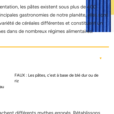
ntation, les pâtes existent sous plus de 400
incipales gastronomies de notre planète, elles sont
variété de céréales différentes et constituent un
éines dans de nombreux régimes alimentaires.
FAUX : Les pâtes, c’est à base de blé dur ou de
riz
eau
 cachent différents mythes erronés. Rétablissons