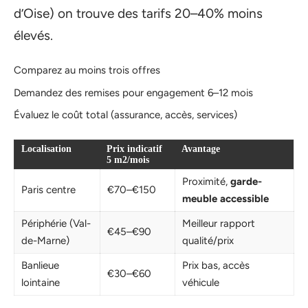
d’Oise) on trouve des tarifs 20–40% moins
élevés.
Comparez au moins trois offres
Demandez des remises pour engagement 6–12 mois
Évaluez le coût total (assurance, accès, services)
Localisation
Prix indicatif
Avantage
5 m2/mois
Proximité,
garde-
Paris centre
€70–€150
meuble accessible
Périphérie (Val-
Meilleur rapport
€45–€90
de-Marne)
qualité/prix
Banlieue
Prix bas, accès
€30–€60
lointaine
véhicule