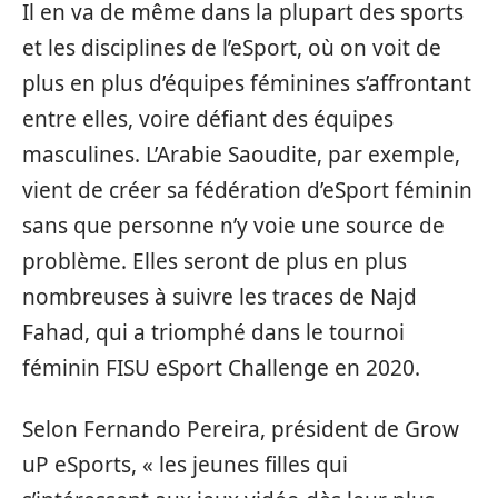
Il en va de même dans la plupart des sports
et les disciplines de l’eSport, où on voit de
plus en plus d’équipes féminines s’affrontant
entre elles, voire défiant des équipes
masculines. L’Arabie Saoudite, par exemple,
vient de créer sa fédération d’eSport féminin
sans que personne n’y voie une source de
problème. Elles seront de plus en plus
nombreuses à suivre les traces de Najd
Fahad, qui a triomphé dans le tournoi
féminin FISU eSport Challenge en 2020.
Selon Fernando Pereira, président de Grow
uP eSports, « les jeunes filles qui