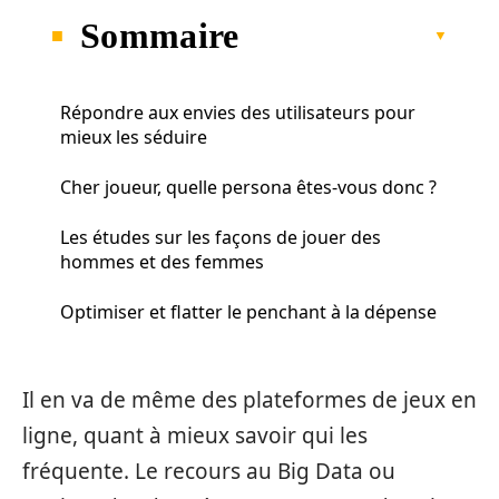
Sommaire
Répondre aux envies des utilisateurs pour
mieux les séduire
Cher joueur, quelle persona êtes-vous donc ?
Les études sur les façons de jouer des
hommes et des femmes
Optimiser et flatter le penchant à la dépense
Il en va de même des plateformes de jeux en
ligne, quant à mieux savoir qui les
fréquente. Le recours au Big Data ou