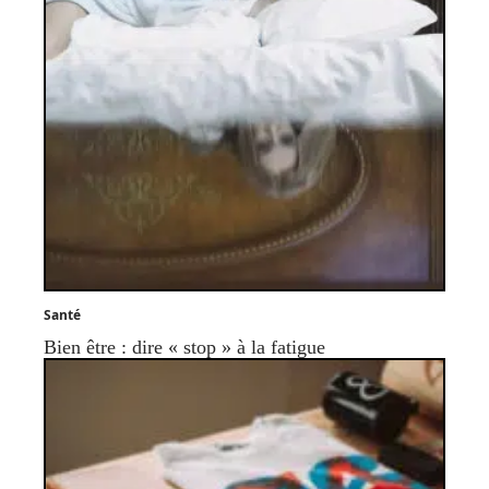
Santé
Bien être : dire « stop » à la fatigue