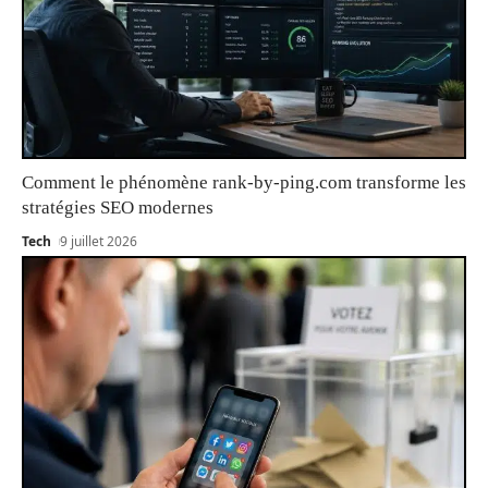
Comment le phénomène rank-by-ping.com transforme les
stratégies SEO modernes
Tech
9 juillet 2026