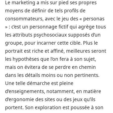
Le marketing a mis sur pied ses propres
moyens de définir de tels profils de
consommateurs, avec le jeu des « personas
» : c’est un personnage fictif qui agrège tous
les attributs psychosociaux supposés d’un
groupe, pour incarner cette cible. Plus le
portrait est riche et affiné, meilleures seront
les hypothèses que l’on fera à son sujet,
mais on évitera de se perdre en chemin
dans les détails moins ou non pertinents.
Une telle démarche est pleine
d’enseignements, notamment, en matière
d’ergonomie des sites ou des jeux qu’ils
portent. Son exploration est poussée à son