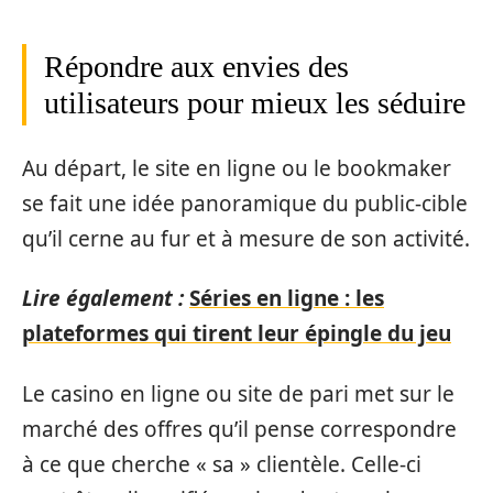
Répondre aux envies des
utilisateurs pour mieux les séduire
Au départ, le site en ligne ou le bookmaker
se fait une idée panoramique du public-cible
qu’il cerne au fur et à mesure de son activité.
Lire également :
Séries en ligne : les
plateformes qui tirent leur épingle du jeu
Le casino en ligne ou site de pari met sur le
marché des offres qu’il pense correspondre
à ce que cherche « sa » clientèle. Celle-ci