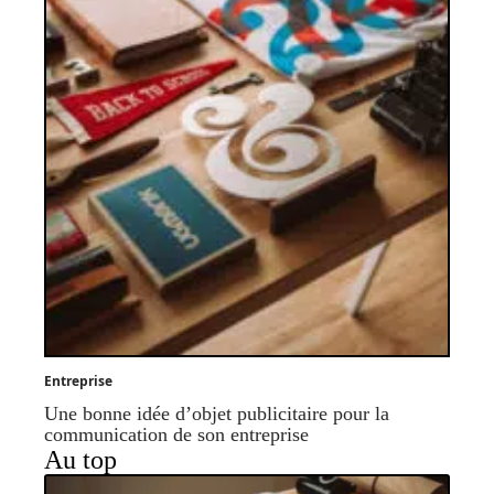
Entreprise
Une bonne idée d’objet publicitaire pour la
communication de son entreprise
Au top