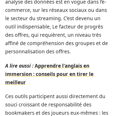
analyse des données est en vogue dans l’e-
commerce, sur les réseaux sociaux ou dans
le secteur du streaming. C’est devenu un
outil indispensable, Le facteur de progrès
des offres, qui requièrent, un niveau très
affiné de compréhension des groupes et de
personnalisation des offres.
A lire aussi :
Apprendre l'anglais en
immersion : conseils pour en tirer le
meilleur
Ces outils participent aussi directement du
souci croissant de responsabilité des
bookmakers et des joueurs eux-mêmes : les