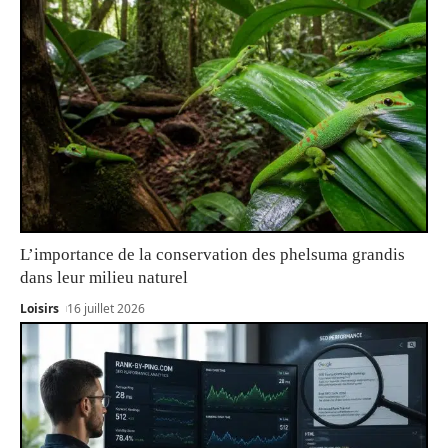
L’importance de la conservation des phelsuma grandis
dans leur milieu naturel
Loisirs
16 juillet 2026