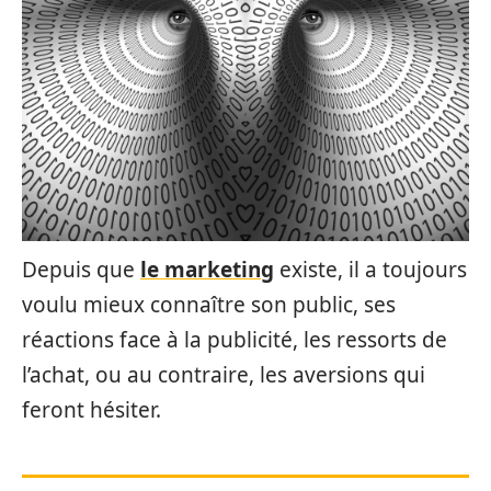
Depuis que
le marketing
existe, il a toujours
voulu mieux connaître son public, ses
réactions face à la publicité, les ressorts de
l’achat, ou au contraire, les aversions qui
feront hésiter.