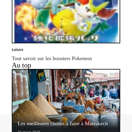
Loisirs
Tout savoir sur les boosters Pokemon
Au top
Contact
Mentions légales
Sitemap
Les meilleures choses à faire à Marrakech
© 2026 | nectardunet.com