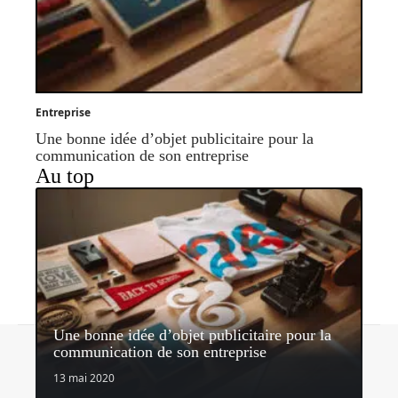
Entreprise
Une bonne idée d’objet publicitaire pour la
communication de son entreprise
Au top
Une bonne idée d’objet publicitaire pour la
Contact
Mentions légales
Sitemap
communication de son entreprise
© 2026 | nectardunet.com
13 mai 2020