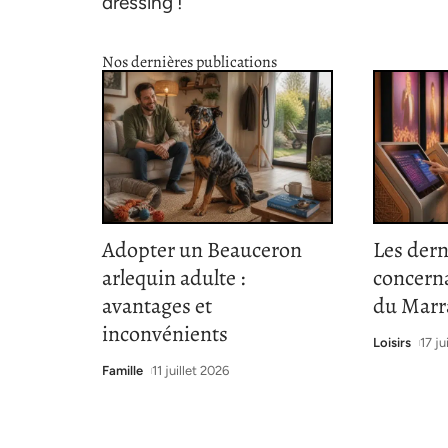
dressing !
Nos dernières publications
Adopter un Beauceron
Les der
arlequin adulte :
concerna
avantages et
du Marr
inconvénients
Loisirs
17 ju
Famille
11 juillet 2026