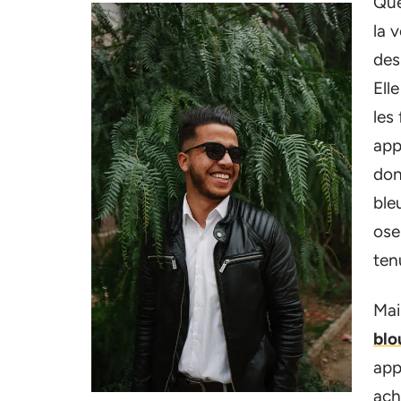
Que
la 
des
Ell
les
app
don
ble
ose
ten
Mai
blo
app
ach