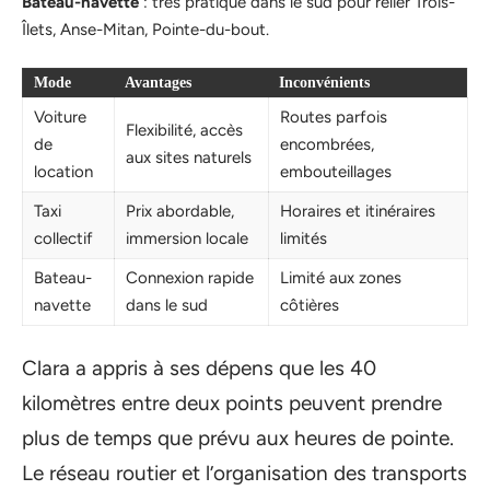
Bateau-navette
: très pratique dans le sud pour relier Trois-
Îlets, Anse-Mitan, Pointe-du-bout.
Mode
Avantages
Inconvénients
Voiture
Routes parfois
Flexibilité, accès
de
encombrées,
aux sites naturels
location
embouteillages
Taxi
Prix abordable,
Horaires et itinéraires
collectif
immersion locale
limités
Bateau-
Connexion rapide
Limité aux zones
navette
dans le sud
côtières
Clara a appris à ses dépens que les 40
kilomètres entre deux points peuvent prendre
plus de temps que prévu aux heures de pointe.
Le réseau routier et l’organisation des transports