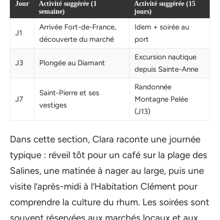
Jour
Activité suggérée (1
Activité suggérée (15
semaine)
jours)
Arrivée Fort-de-France,
Idem + soirée au
J1
découverte du marché
port
Excursion nautique
J3
Plongée au Diamant
depuis Sainte-Anne
Randonnée
Saint-Pierre et ses
J7
Montagne Pelée
vestiges
(J13)
Dans cette section, Clara raconte une journée
typique : réveil tôt pour un café sur la plage des
Salines, une matinée à nager au large, puis une
visite l’après-midi à l’Habitation Clément pour
comprendre la culture du rhum. Les soirées sont
souvent réservées aux marchés locaux et aux