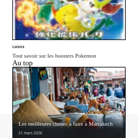
Loisirs
Tout savoir sur les boosters Pokemon
Au top
Contact
Mentions légales
Sitemap
Les meilleures choses à faire à Marrakech
© 2026 | nectardunet.com
21 mars 2026