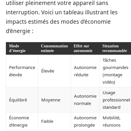
utiliser pleinement votre appareil sans
interruption. Voici un tableau illustrant les
impacts estimés des modes d’économie
d’énergie :
Mode
Consommation
Effet sur
Situation
d’énergie
estimée
autonomie
recommandée
Tâches
Performance
Autonomie
gourmandes
Élevée
élevée
réduite
(montage
vidéo)
Usage
Autonomie
Équilibré
Moyenne
professionnel
normale
standard
Économie
Autonomie
Mobilité,
Faible
d’énergie
prolongée
réunions