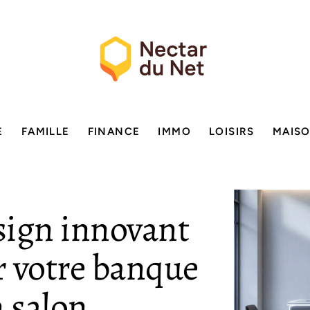
E
FAMILLE
FINANCE
IMMO
LOISIRS
MAIS
ign innovant
r votre banque
n salon