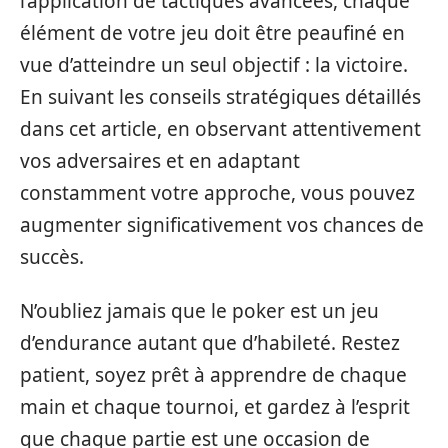
l’application de tactiques avancées, chaque
élément de votre jeu doit être peaufiné en
vue d’atteindre un seul objectif : la victoire.
En suivant les conseils stratégiques détaillés
dans cet article, en observant attentivement
vos adversaires et en adaptant
constamment votre approche, vous pouvez
augmenter significativement vos chances de
succès.
N’oubliez jamais que le poker est un jeu
d’endurance autant que d’habileté. Restez
patient, soyez prêt à apprendre de chaque
main et chaque tournoi, et gardez à l’esprit
que chaque partie est une occasion de