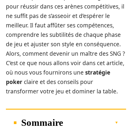
pour réussir dans ces arènes compétitives, il
ne suffit pas de s’asseoir et d’espérer le
meilleur. Il faut affûter ses compétences,
comprendre les subtilités de chaque phase
de jeu et ajuster son style en conséquence.
Alors, comment devenir un maître des SNG ?
C’est ce que nous allons voir dans cet article,
où nous vous fournirons une
stratégie
poker
claire et des conseils pour
transformer votre jeu et dominer la table.
Sommaire