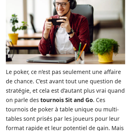
Le poker, ce n’est pas seulement une affaire
de chance. C’est avant tout une question de
stratégie, et cela est d’autant plus vrai quand
on parle des
tournois Sit and Go
. Ces
tournois de poker à table unique ou multi-
tables sont prisés par les joueurs pour leur
format rapide et leur potentiel de gain. Mais