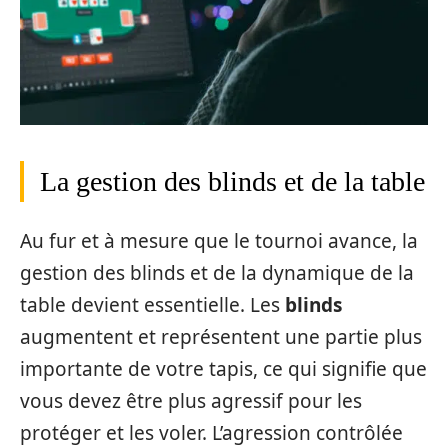
La gestion des blinds et de la table
Au fur et à mesure que le tournoi avance, la
gestion des blinds et de la dynamique de la
table devient essentielle. Les
blinds
augmentent et représentent une partie plus
importante de votre tapis, ce qui signifie que
vous devez être plus agressif pour les
protéger et les voler. L’agression contrôlée