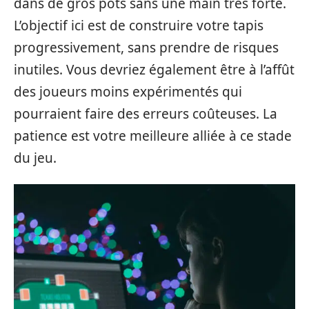
dans de gros pots sans une main très forte.
L’objectif ici est de construire votre tapis
progressivement, sans prendre de risques
inutiles. Vous devriez également être à l’affût
des joueurs moins expérimentés qui
pourraient faire des erreurs coûteuses. La
patience est votre meilleure alliée à ce stade
du jeu.