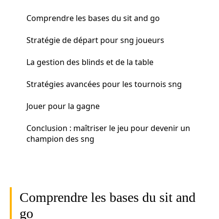
Comprendre les bases du sit and go
Stratégie de départ pour sng joueurs
La gestion des blinds et de la table
Stratégies avancées pour les tournois sng
Jouer pour la gagne
Conclusion : maîtriser le jeu pour devenir un
champion des sng
Comprendre les bases du sit and
go