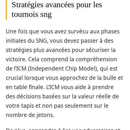
Stratégies avancées pour les
tournois sng
Une fois que vous avez survécu aux phases
initiales du SNG, vous devez passer à des
stratégies plus avancées pour sécuriser la
victoire. Cela comprend la compréhension
de l’ICM (Independent Chip Model), qui est
crucial lorsque vous approchez de la bulle et
en table finale. L’ICM vous aide à prendre
des décisions basées sur la valeur réelle de
votre tapis et non pas seulement sur le
nombre de jetons.