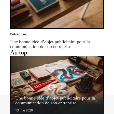
Entreprise
Une bonne idée d’objet publicitaire pour la
communication de son entreprise
Au top
Une bonne idée d’objet publicitaire pour la
Contact
Mentions légales
Sitemap
communication de son entreprise
© 2026 | nectardunet.com
13 mai 2020