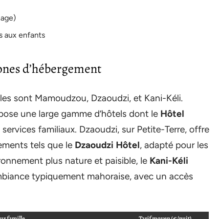
hage)
és aux enfants
zones d’hébergement
illes sont Mamoudzou, Dzaoudzi, et Kani-Kéli.
pose une large gamme d’hôtels dont le
Hôtel
services familiaux. Dzaoudzi, sur Petite-Terre, offre
sements tels que le
Dzaoudzi Hôtel
, adapté pour les
ronnement plus nature et paisible, le
Kani-Kéli
biance typiquement mahoraise, avec un accès
ur famille
Tarif moyen (€/nuit)