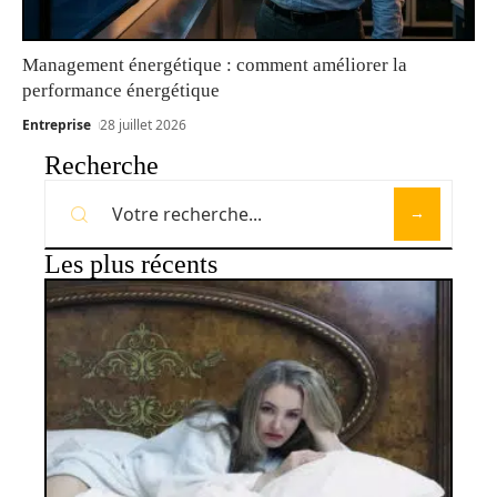
Management énergétique : comment améliorer la
performance énergétique
Entreprise
28 juillet 2026
Recherche
Les plus récents