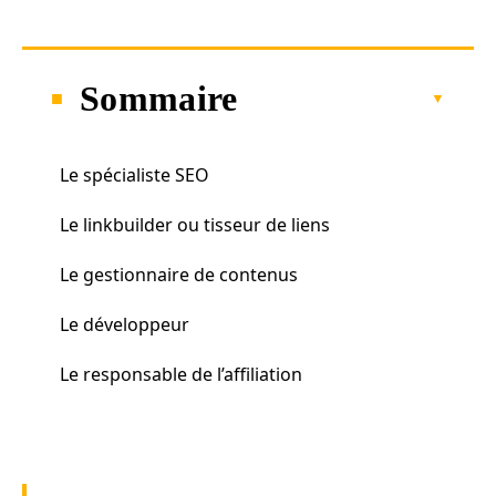
Sommaire
Le spécialiste SEO
Le linkbuilder ou tisseur de liens
Le gestionnaire de contenus
Le développeur
Le responsable de l’affiliation