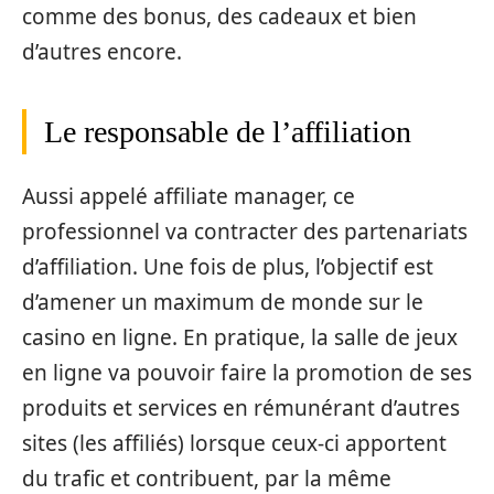
comme des bonus, des cadeaux et bien
d’autres encore.
Le responsable de l’affiliation
Aussi appelé affiliate manager, ce
professionnel va contracter des partenariats
d’affiliation. Une fois de plus, l’objectif est
d’amener un maximum de monde sur le
casino en ligne. En pratique, la salle de jeux
en ligne va pouvoir faire la promotion de ses
produits et services en rémunérant d’autres
sites (les affiliés) lorsque ceux-ci apportent
du trafic et contribuent, par la même