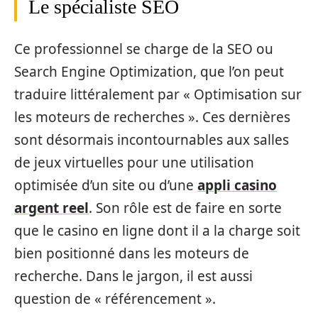
Le spécialiste SEO
Ce professionnel se charge de la SEO ou
Search Engine Optimization, que l’on peut
traduire littéralement par « Optimisation sur
les moteurs de recherches ». Ces dernières
sont désormais incontournables aux salles
de jeux virtuelles pour une utilisation
optimisée d’un site ou d’une
appli casino
argent reel
. Son rôle est de faire en sorte
que le casino en ligne dont il a la charge soit
bien positionné dans les moteurs de
recherche. Dans le jargon, il est aussi
question de « référencement ».