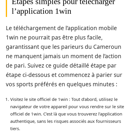
Etapes simples pour télécharger
l’application 1win
Le téléchargement de l’application mobile
1win ne pourrait pas être plus facile,
garantissant que les parieurs du Cameroun
ne manquent jamais un moment de l’action
de pari. Suivez ce guide détaillé étape par
étape ci-dessous et commencez à parier sur
vos sports préférés en quelques minutes :
Visitez le site officiel de 1win : Tout d’abord, utilisez le
navigateur de votre appareil pour vous rendre sur le site
officiel de 1win. C’est là que vous trouverez l’application
authentique, sans les risques associés aux fournisseurs
tiers.