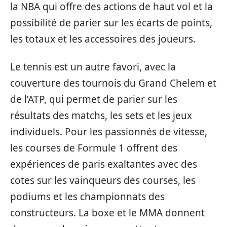
la NBA qui offre des actions de haut vol et la
possibilité de parier sur les écarts de points,
les totaux et les accessoires des joueurs.
Le tennis est un autre favori, avec la
couverture des tournois du Grand Chelem et
de l’ATP, qui permet de parier sur les
résultats des matchs, les sets et les jeux
individuels. Pour les passionnés de vitesse,
les courses de Formule 1 offrent des
expériences de paris exaltantes avec des
cotes sur les vainqueurs des courses, les
podiums et les championnats des
constructeurs. La boxe et le MMA donnent