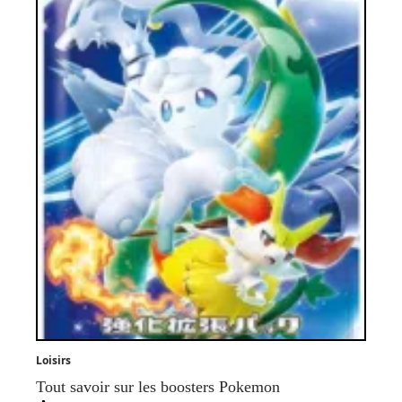
Loisirs
Tout savoir sur les boosters Pokemon