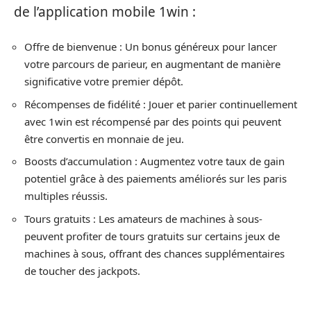
de l’application mobile 1win :
Offre de bienvenue : Un bonus généreux pour lancer
votre parcours de parieur, en augmentant de manière
significative votre premier dépôt.
Récompenses de fidélité : Jouer et parier continuellement
avec 1win est récompensé par des points qui peuvent
être convertis en monnaie de jeu.
Boosts d’accumulation : Augmentez votre taux de gain
potentiel grâce à des paiements améliorés sur les paris
multiples réussis.
Tours gratuits : Les amateurs de machines à sous-
peuvent profiter de tours gratuits sur certains jeux de
machines à sous, offrant des chances supplémentaires
de toucher des jackpots.