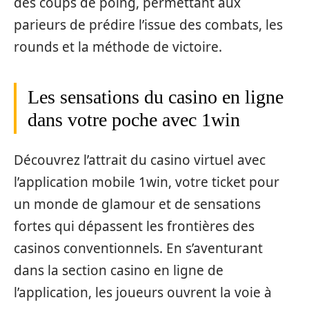
des coups de poing, permettant aux
parieurs de prédire l’issue des combats, les
rounds et la méthode de victoire.
Les sensations du casino en ligne
dans votre poche avec 1win
Découvrez l’attrait du casino virtuel avec
l’application mobile 1win, votre ticket pour
un monde de glamour et de sensations
fortes qui dépassent les frontières des
casinos conventionnels. En s’aventurant
dans la section casino en ligne de
l’application, les joueurs ouvrent la voie à