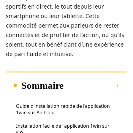
sportifs en direct, le tout depuis leur
smartphone ou leur tablette. Cette
commodité permet aux parieurs de rester
connectés et de profiter de l’action, où qu’ils
soient, tout en bénéficiant d’une expérience
de pari fluide et intuitive.
Sommaire
Guide d’installation rapide de l’application
1win sur Android
Installation facile de l’application 1win sur
iOS