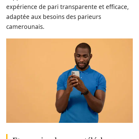
expérience de pari transparente et efficace,
adaptée aux besoins des parieurs
camerounais.