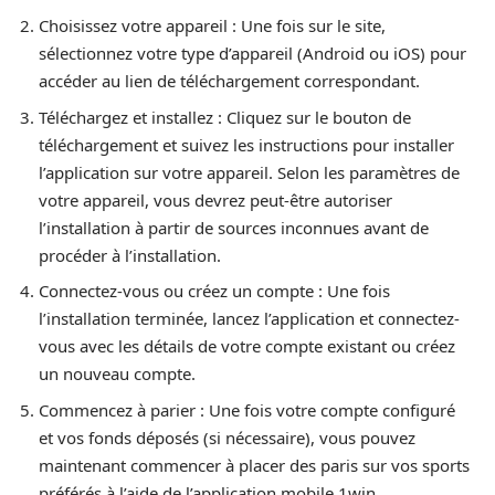
Choisissez votre appareil : Une fois sur le site,
sélectionnez votre type d’appareil (Android ou iOS) pour
accéder au lien de téléchargement correspondant.
Téléchargez et installez : Cliquez sur le bouton de
téléchargement et suivez les instructions pour installer
l’application sur votre appareil. Selon les paramètres de
votre appareil, vous devrez peut-être autoriser
l’installation à partir de sources inconnues avant de
procéder à l’installation.
Connectez-vous ou créez un compte : Une fois
l’installation terminée, lancez l’application et connectez-
vous avec les détails de votre compte existant ou créez
un nouveau compte.
Commencez à parier : Une fois votre compte configuré
et vos fonds déposés (si nécessaire), vous pouvez
maintenant commencer à placer des paris sur vos sports
préférés à l’aide de l’application mobile 1win.