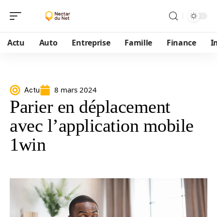
Actu
Auto
Entreprise
Famille
Finance
I
8 mars 2024
Actu
Parier en déplacement
avec l’application mobile
1win