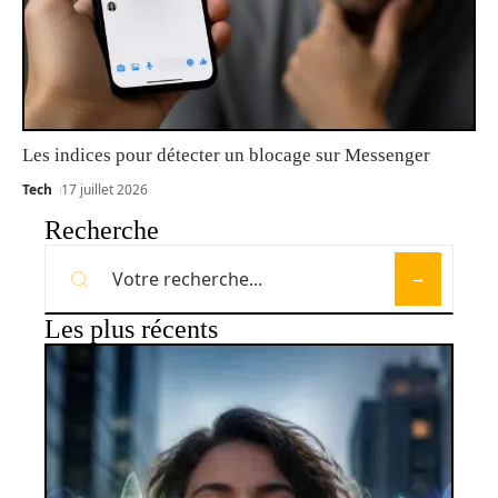
Les indices pour détecter un blocage sur Messenger
Tech
17 juillet 2026
Recherche
Les plus récents