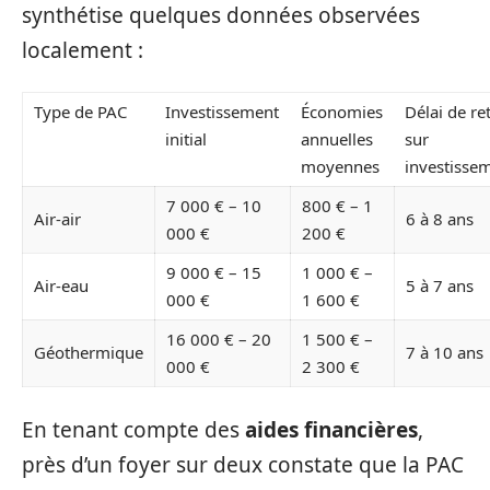
synthétise quelques données observées
localement :
Type de PAC
Investissement
Économies
Délai de re
initial
annuelles
sur
moyennes
investisse
7 000 € – 10
800 € – 1
Air-air
6 à 8 ans
000 €
200 €
9 000 € – 15
1 000 € –
Air-eau
5 à 7 ans
000 €
1 600 €
16 000 € – 20
1 500 € –
Géothermique
7 à 10 ans
000 €
2 300 €
En tenant compte des
aides financières
,
près d’un foyer sur deux constate que la PAC