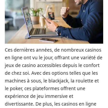
Ces dernières années, de nombreux casinos
en ligne ont vu le jour, offrant une variété de
jeux de casino accessibles depuis le confort
de chez soi. Avec des options telles que les
machines à sous, le blackjack, la roulette et
le poker, ces plateformes offrent une
expérience de jeu immersive et
divertissante. De plus, les casinos en ligne