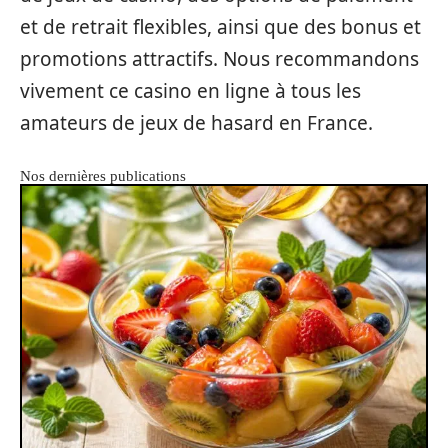
et de retrait flexibles, ainsi que des bonus et
promotions attractifs. Nous recommandons
vivement ce casino en ligne à tous les
amateurs de jeux de hasard en France.
Nos dernières publications