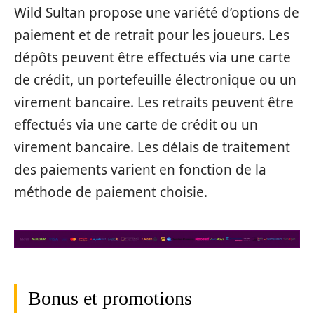
Wild Sultan propose une variété d’options de
paiement et de retrait pour les joueurs. Les
dépôts peuvent être effectués via une carte
de crédit, un portefeuille électronique ou un
virement bancaire. Les retraits peuvent être
effectués via une carte de crédit ou un
virement bancaire. Les délais de traitement
des paiements varient en fonction de la
méthode de paiement choisie.
Bonus et promotions