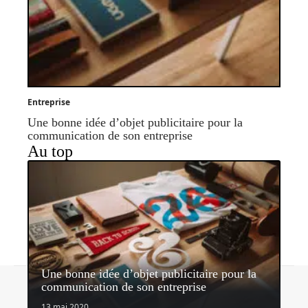
Entreprise
Une bonne idée d’objet publicitaire pour la
communication de son entreprise
Au top
Une bonne idée d’objet publicitaire pour la
Contact
Mentions légales
Sitemap
communication de son entreprise
© 2026 | nectardunet.com
13 mai 2020