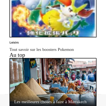
Loisirs
Tout savoir sur les boosters Pokemon
Au top
Contact
Mentions légales
Sitemap
Les meilleures choses à faire à Marrakech